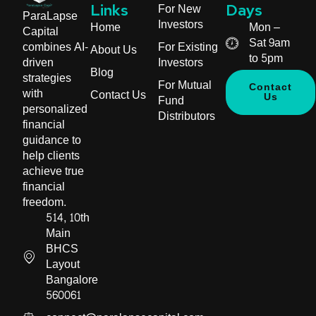
For New
Links
Days
ParaLapse
Investors
Home
Mon –
Capital
Sat 9am
For Existing
combines AI-
About Us
to 5pm
Investors
driven
Blog
strategies
For Mutual
Contact
with
Contact Us
Us
Fund
personalized
Distributors
financial
guidance to
help clients
achieve true
financial
freedom.
514, 10th
Main
BHCS
Layout
Bangalore
560061