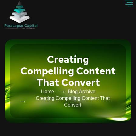
Creating
Compelling Content
That Convert
Home
Blog Archive
Creating Compelling Content That
Convert