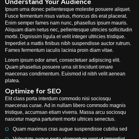
Understand Your Audience
Ipsum urna donec pellentesque molestie posuere aliquet.
Fusce fermentum risus varius, rhoncus dis erat placerat.
Enim semper fames nam nunc, phasellus ipsum mauris.
Aliquam diam netus nec, pellentesque ultricies sollicitudin
morbi. Dignissim ligula et velit integer ultricies tristique.
Imperdiet a mattis finibus nibh suspendisse auctor rutrum.
Fames fermentum iaculis lacinia proin diam vitae.
Lorem ipsum odor amet, consectetuer adipiscing elit.
Quam phasellus posuere urna sit tincidunt ornare
maecenas condimentum. Euismod id nibh velit aenean
platea.
Optimize for SEO
Elit class porta interdum commodo nisi sociosqu
maecenas curae. Ad in nullam libero commodo magnis
tristique, accumsan etiam viverra. Massa arcu sociosqu
nascetur magna parturient morbi ultrices senectus.
Quam maximus cras augue suspendisse cubilia sed
Vulputate augue porta elementum eget ut imperdiet